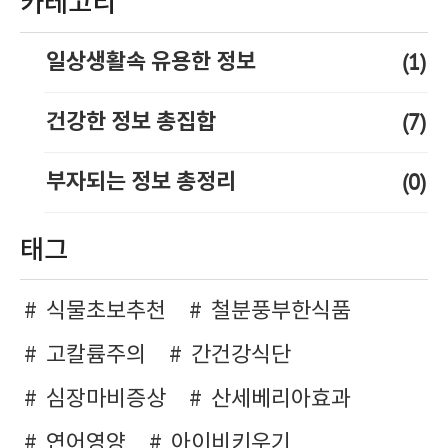
카테고리
(1)
일상생활속 유용한 정보
(7)
건강한 정보 총집합
(0)
부자되는 정보 총정리
태그
식물초보추천
철분풍부한식품
고칼륨주의
간건강식단
심장마비증상
산세베리아효과
연어영양
아이비키우기