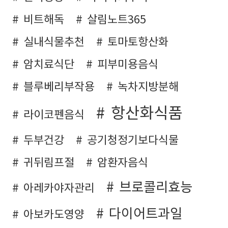
비트해독
살림노트365
실내식물추천
토마토항산화
암치료식단
피부미용음식
블루베리부작용
녹차지방분해
항산화식품
라이코펜음식
두부건강
공기청정기보다식물
귀뒤림프절
암환자음식
브로콜리효능
아레카야자관리
다이어트과일
아보카도영양