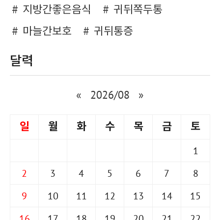
지방간좋은음식
귀뒤쪽두통
마늘간보호
귀뒤통증
달력
«
2026/08
»
일
월
화
수
목
금
토
1
2
3
4
5
6
7
8
9
10
11
12
13
14
15
16
17
18
19
20
21
22