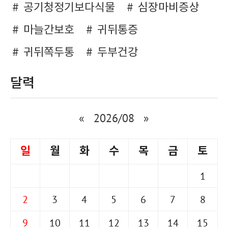
공기청정기보다식물
심장마비증상
마늘간보호
귀뒤통증
귀뒤쪽두통
두부건강
달력
«
2026/08
»
일
월
화
수
목
금
토
1
2
3
4
5
6
7
8
9
10
11
12
13
14
15