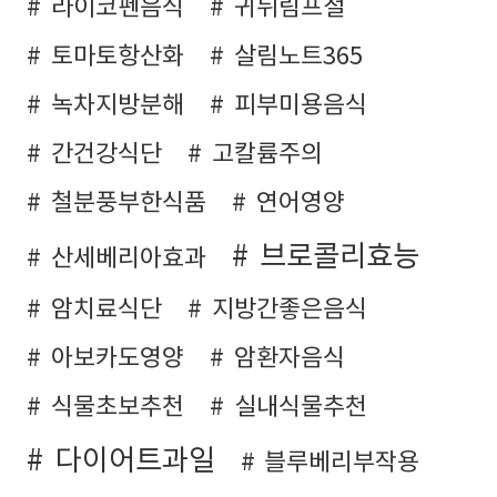
라이코펜음식
귀뒤림프절
토마토항산화
살림노트365
녹차지방분해
피부미용음식
간건강식단
고칼륨주의
철분풍부한식품
연어영양
브로콜리효능
산세베리아효과
암치료식단
지방간좋은음식
아보카도영양
암환자음식
식물초보추천
실내식물추천
다이어트과일
블루베리부작용